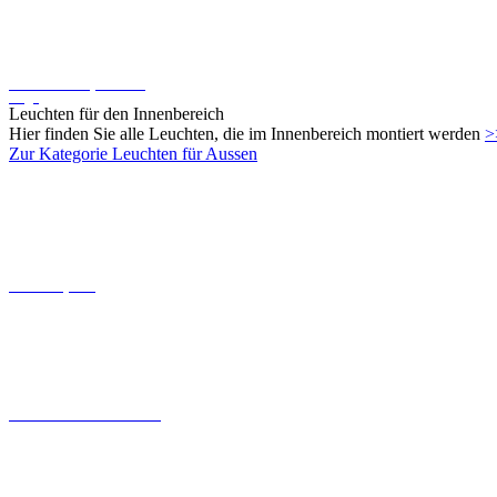
Steckkontakt-System von
Oligo
Leuchten für den Innenbereich
Hier finden Sie alle Leuchten, die im Innenbereich montiert werden
>
Zur Kategorie Leuchten für Aussen
Connect-System
Leuchten mit Coastal Grade