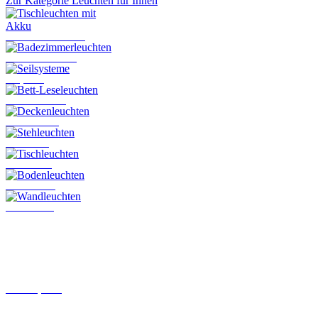
Zur Kategorie Leuchten für Innen
Tischleuchten mit Akku
Badezimmerleuchten
Seilsysteme
Bett-Leseleuchten
Deckenleuchten
Stehleuchten
Tischleuchten
Bodenleuchten
Wandleuchten
Schienensysteme