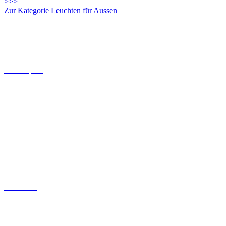
>>>
Zur Kategorie Leuchten für Aussen
Connect-System
Leuchten mit Coastal Grade
Solarleuchten