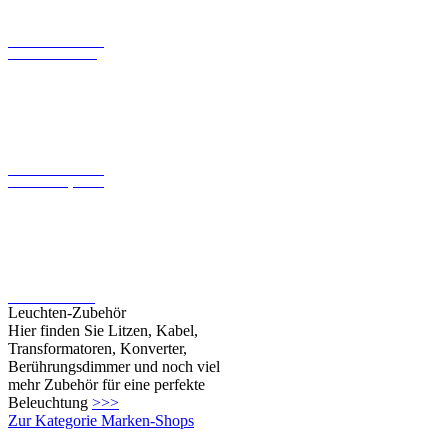
LED-Konverter mit
konstantem Strom
LED-Konverter mit
konstanter Spannung
LED-Leuchtmittel
Leuchten-Zubehör
Hier finden Sie Litzen, Kabel,
Transformatoren, Konverter,
Berührungsdimmer und noch viel
mehr Zubehör für eine perfekte
Beleuchtung
>>>
Zur Kategorie Marken-Shops