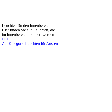
Steckkontakt-System von
Oligo
Leuchten für den Innenbereich
Hier finden Sie alle Leuchten, die
im Innenbereich montiert werden
>>>
Zur Kategorie Leuchten für Aussen
Connect-System
Leuchten mit Coastal Grade