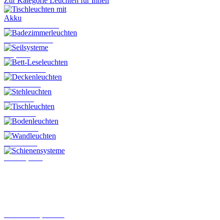
Zur Kategorie Leuchten für Innen
Tischleuchten mit Akku
Badezimmerleuchten
Seilsysteme
Bett-Leseleuchten
Deckenleuchten
Stehleuchten
Tischleuchten
Bodenleuchten
Wandleuchten
Schienensysteme
Steckkontakt-System von
Oligo
Leuchten für den Innenbereich
Hier finden Sie alle Leuchten, die
im Innenbereich montiert werden