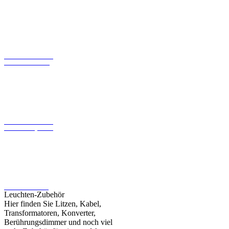
LED-Konverter mit
konstantem Strom
LED-Konverter mit
konstanter Spannung
LED-Leuchtmittel
Leuchten-Zubehör
Hier finden Sie Litzen, Kabel,
Transformatoren, Konverter,
Berührungsdimmer und noch viel
mehr Zubehör für eine perfekte
Beleuchtung
>>>
Zur Kategorie Marken-Shops