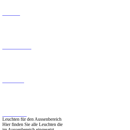
Wandeinbauleuchten
Deckenleuchten
Fassadenleuchten
Leuchten für den Aussenbereich
Hier finden Sie alle Leuchten die
im Aussenbereich eingesetzt
werden können
>>>
Zur Kategorie Leuchten - Zubehör