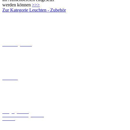
Dämmerungsschalter
Baldachine
Bewegungsschalter
Umrüstsätze für Ingo Maurer
Leuchten