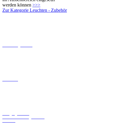
Dämmerungsschalter
Baldachine
Bewegungsschalter
Umrüstsätze für Ingo Maurer
Leuchten