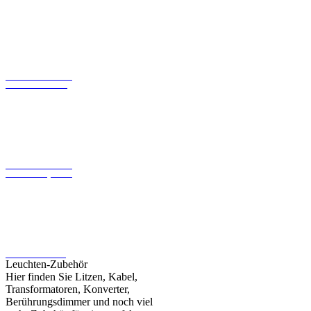
LED-Konverter mit
konstantem Strom
LED-Konverter mit
konstanter Spannung
LED-Leuchtmittel
Leuchten-Zubehör
Hier finden Sie Litzen, Kabel,
Transformatoren, Konverter,
Berührungsdimmer und noch viel
mehr Zubehör für eine perfekte
Beleuchtung
>>>
Zur Kategorie Marken-Shops