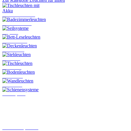
Zur Kategorie Leuchten für Innen
Tischleuchten mit Akku
Badezimmerleuchten
Seilsysteme
Bett-Leseleuchten
Deckenleuchten
Stehleuchten
Tischleuchten
Bodenleuchten
Wandleuchten
Schienensysteme
Steckkontakt-System von
Oligo
Leuchten für den Innenbereich
Hier finden Sie alle Leuchten, die
im Innenbereich montiert werden