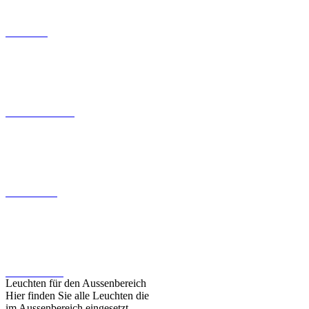
Wandeinbauleuchten
Deckenleuchten
Fassadenleuchten
Leuchten für den Aussenbereich
Hier finden Sie alle Leuchten die
im Aussenbereich eingesetzt
werden können
>>>
Zur Kategorie Leuchten - Zubehör