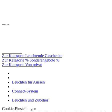
Oligo
Catellani&smith
Zur Kategorie Leuchtende Geschenke
Zur Kategorie % Sonderangebote %
Zur Kategorie Von privat
Leuchten für Aussen
Connect-System
Leuchten und Zubehör
Cookie-Einstellungen
Diese Website benutzt Cookies, die für den technischen Betrieb der
Website erforderlich sind und stets gesetzt werden. Andere Cookies,
die den Komfort bei Benutzung dieser Website erhöhen, der
Direktwerbung dienen oder die Interaktion mit anderen Websites
und sozialen Netzwerken vereinfachen sollen, werden nur mit Ihrer