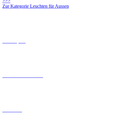
>>>
Zur Kategorie Leuchten für Aussen
Connect-System
Leuchten mit Coastal Grade
Solarleuchten
Light Stones